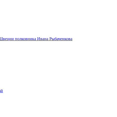
 Швеции полковника Ивана Рыбаченкова
ой