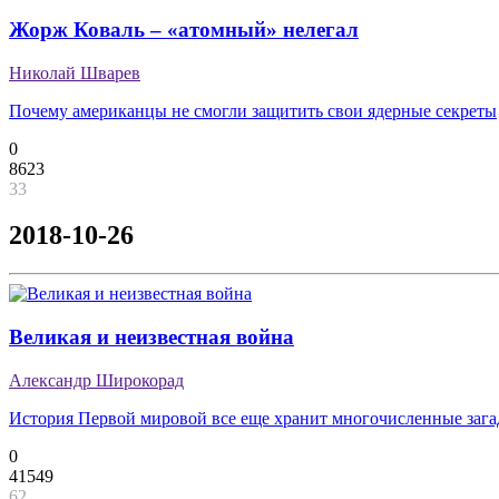
Жорж Коваль – «атомный» нелегал
Николай Шварев
Почему американцы не смогли защитить свои ядерные секреты
0
8623
33
2018-10-26
Великая и неизвестная война
Александр Широкорад
История Первой мировой все еще хранит многочисленные зага
0
41549
62