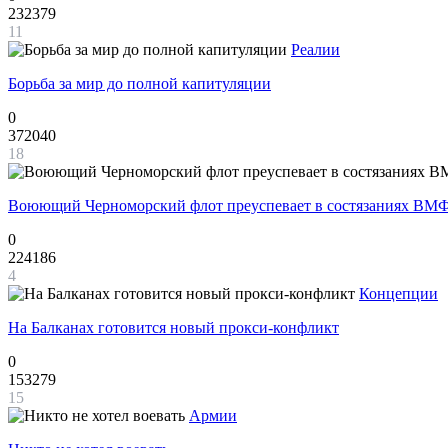
232379
11
Реалии
Борьба за мир до полной капитуляции
0
372040
18
Воюющий Черноморский флот преуспевает в состязаниях ВМФ
0
224186
4
Концепции
На Балканах готовится новый прокси-конфликт
0
153279
15
Армии