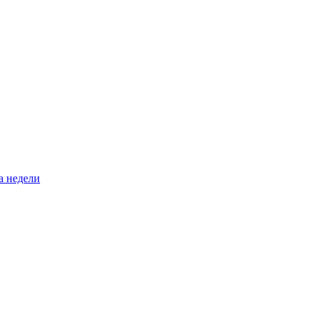
а недели