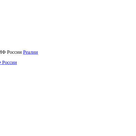
Реалии
 России