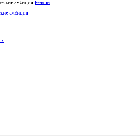
Реалии
ские амбиции
ах