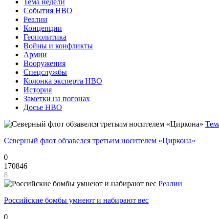
Тема недели
События НВО
Реалии
Концепции
Геополитика
Войны и конфликты
Армии
Вооружения
Спецслужбы
Колонка эксперта НВО
История
Заметки на погонах
Досье НВО
Тем
Северный флот обзавелся третьим носителем «Циркона»
0
170846
8
Реалии
Российские бомбы умнеют и набирают вес
0