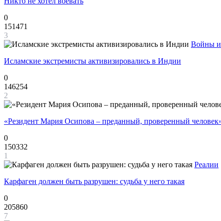
Никто не хотел воевать
0
151471
3
Войны и
Исламские экстремисты активизировались в Индии
0
146254
2
«Резидент Мария Осипова – преданный, проверенный человек
0
150332
1
Реалии
Карфаген должен быть разрушен: судьба у него такая
0
205860
7