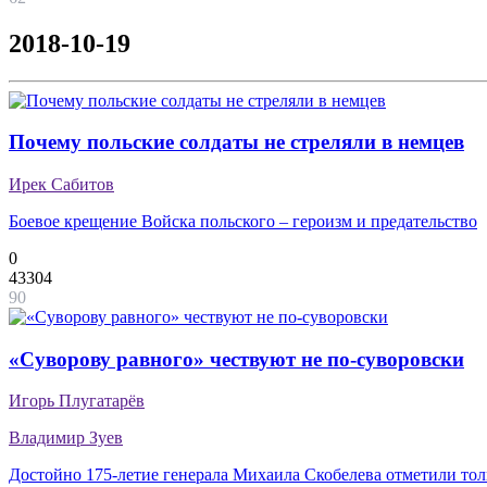
2018-10-19
Почему польские солдаты не стреляли в немцев
Ирек Сабитов
Боевое крещение Войска польского – героизм и предательство
0
43304
90
«Суворову равного» чествуют не по-суворовски
Игорь Плугатарёв
Владимир Зуев
Достойно 175-летие генерала Михаила Скобелева отметили тол