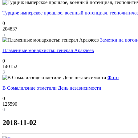
Турция: имперское прошлое, военный потенциал, геополитиче
0
204837
5
Заметки на погон
Пламенные монархисты: генерал Аракчеев
0
140152
3
Фото
В Сомалилэнде отметили День независимости
0
125590
0
2018-11-02