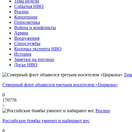
Тема недели
События НВО
Реалии
Концепции
Геополитика
Войны и конфликты
Армии
Вооружения
Спецслужбы
Колонка эксперта НВО
История
Заметки на погонах
Досье НВО
Тем
Северный флот обзавелся третьим носителем «Циркона»
0
170776
8
Реалии
Российские бомбы умнеют и набирают вес
0