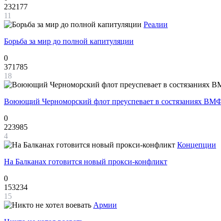
232177
11
Реалии
Борьба за мир до полной капитуляции
0
371785
18
Воюющий Черноморский флот преуспевает в состязаниях ВМФ
0
223985
4
Концепции
На Балканах готовится новый прокси-конфликт
0
153234
15
Армии