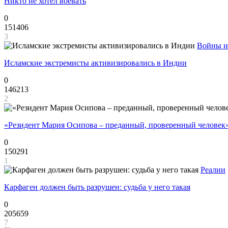
Никто не хотел воевать
0
151406
3
Войны и
Исламские экстремисты активизировались в Индии
0
146213
2
«Резидент Мария Осипова – преданный, проверенный человек
0
150291
1
Реалии
Карфаген должен быть разрушен: судьба у него такая
0
205659
7