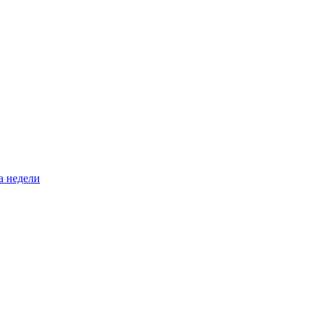
а недели