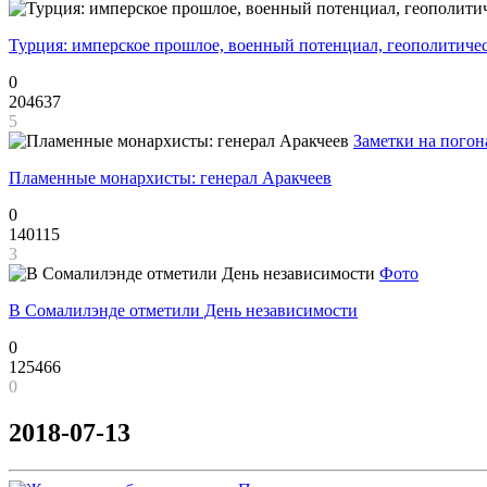
Турция: имперское прошлое, военный потенциал, геополитиче
0
204637
5
Заметки на погон
Пламенные монархисты: генерал Аракчеев
0
140115
3
Фото
В Сомалилэнде отметили День независимости
0
125466
0
2018-07-13