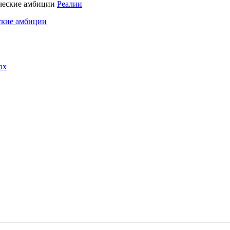
Реалии
ские амбиции
ах