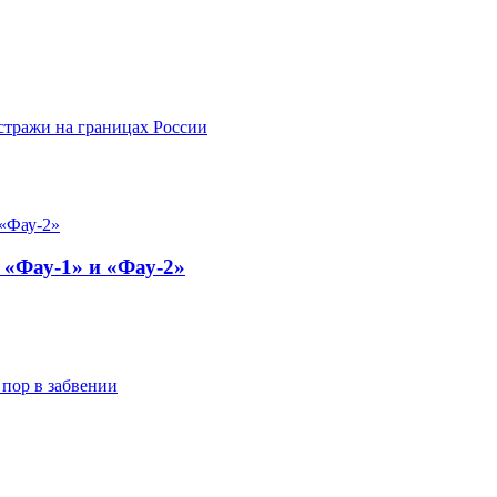
стражи на границах России
 «Фау-1» и «Фау-2»
 пор в забвении