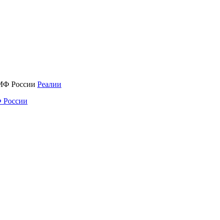
Реалии
 России