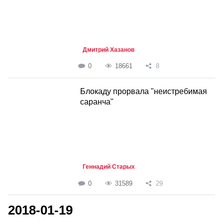
Дмитрий Хазанов
0
18661
8
Блокаду прорвала "неистребимая
саранча"
Геннадий Старых
0
31589
29
2018-01-19