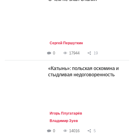
Сергей Першуткин
0
17944
19
«Катынь»: польская оскомина и
стыдливая недоговоренность
Игорь Плугатарёв
Владимир Зуев
0
14016
5