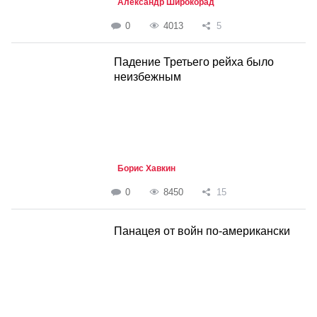
Александр Широкорад
0
4013
5
Падение Третьего рейха было
неизбежным
Борис Хавкин
0
8450
15
Панацея от войн по-американски