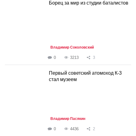
Борец за мир из студии баталистов
Владимир Соколовский
0
3213
3
Первый советский атомоход К-3
стал музеем
Владимир Пасякин
0
4436
2