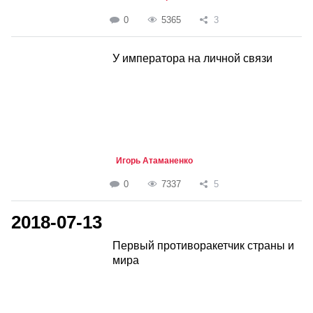
0
5365
3
У императора на личной связи
Игорь Атаманенко
0
7337
5
2018-07-13
Первый противоракетчик страны и
мира