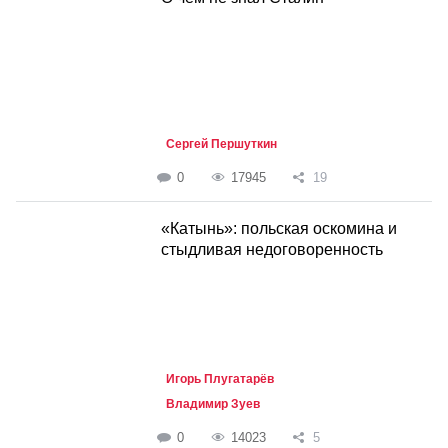
Сергей Першуткин
0
17945
19
«Катынь»: польская оскомина и
стыдливая недоговоренность
Игорь Плугатарёв
Владимир Зуев
0
14023
5