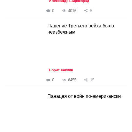
Александр Широкорад
0
4016
5
Падение Третьего рейха было
неизбежным
Борис Хавкин
0
8455
15
Панацея от войн по-американски