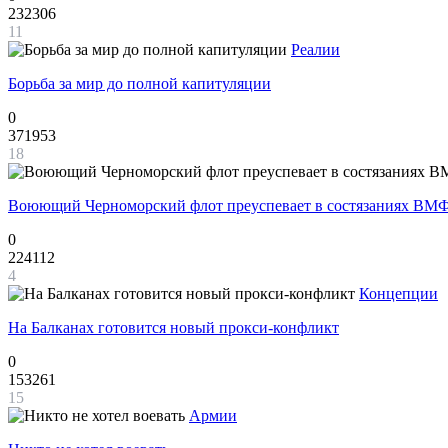
232306
11
Реалии
Борьба за мир до полной капитуляции
0
371953
18
Воюющий Черноморский флот преуспевает в состязаниях ВМФ
0
224112
4
Концепции
На Балканах готовится новый прокси-конфликт
0
153261
15
Армии