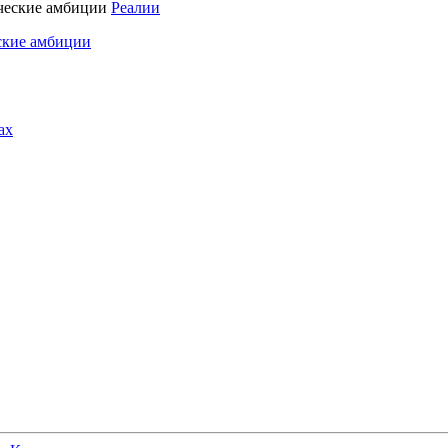
Реалии
ские амбиции
ах