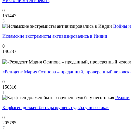
Никто не хотел воевать
0
151447
3
Войны и
Исламские экстремисты активизировались в Индии
0
146237
2
«Резидент Мария Осипова – преданный, проверенный человек
0
150316
1
Реалии
Карфаген должен быть разрушен: судьба у него такая
0
205785
7