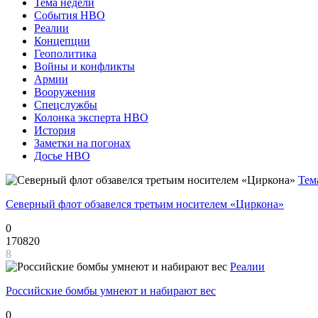
Тема недели
События НВО
Реалии
Концепции
Геополитика
Войны и конфликты
Армии
Вооружения
Спецслужбы
Колонка эксперта НВО
История
Заметки на погонах
Досье НВО
Тем
Северный флот обзавелся третьим носителем «Циркона»
0
170820
8
Реалии
Российские бомбы умнеют и набирают вес
0