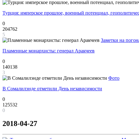
Турция: имперское прошлое, военный потенциал, геополитиче
0
204762
5
Заметки на погон
Пламенные монархисты: генерал Аракчеев
0
140138
3
Фото
В Сомалилэнде отметили День независимости
0
125532
0
2018-04-27