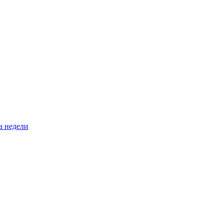
а недели