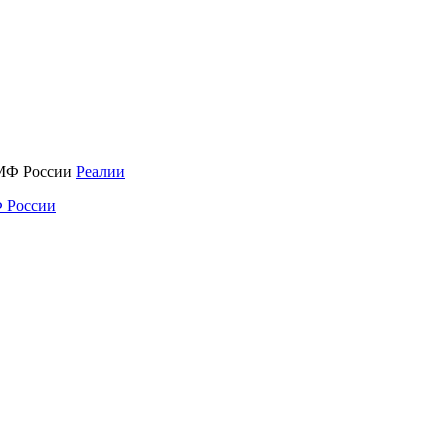
Реалии
 России