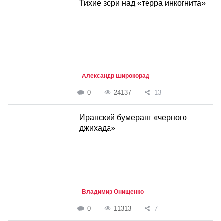
Тихие зори над «терра инкогнита»
Александр Широкорад
0
24137
13
Иранский бумеранг «черного
джихада»
Владимир Онищенко
0
11313
7