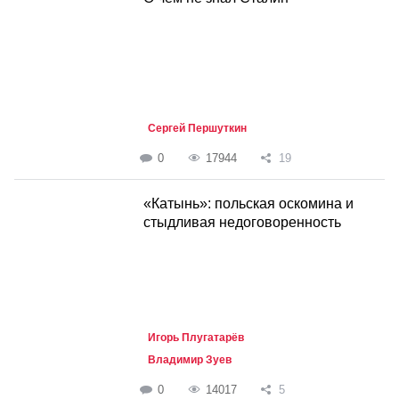
Сергей Першуткин
0
17944
19
«Катынь»: польская оскомина и
стыдливая недоговоренность
Игорь Плугатарёв
Владимир Зуев
0
14017
5