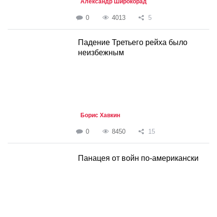
Александр Широкорад
0
4013
5
Падение Третьего рейха было
неизбежным
Борис Хавкин
0
8450
15
Панацея от войн по-американски