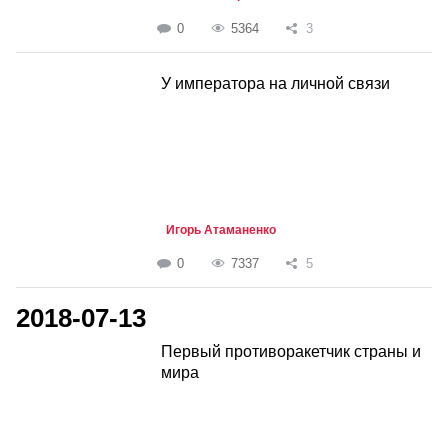
0
5364
3
У императора на личной связи
Игорь Атаманенко
0
7337
5
2018-07-13
Первый противоракетчик страны и
мира