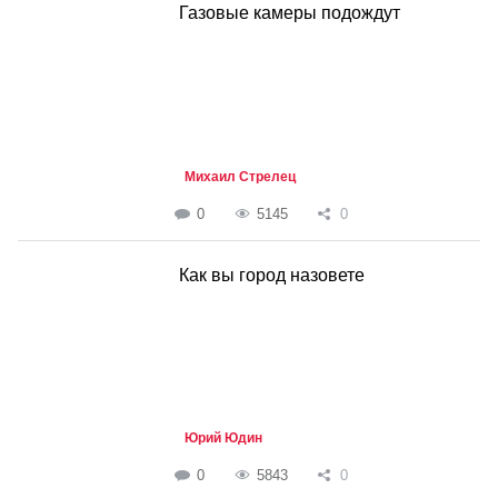
Газовые камеры подождут
Михаил Стрелец
0
5145
0
Как вы город назовете
Юрий Юдин
0
5843
0