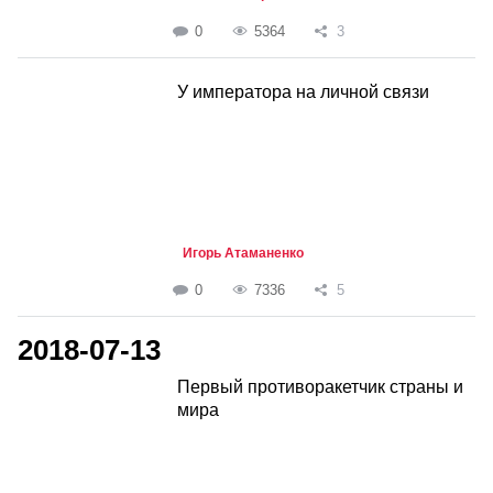
0
5364
3
У императора на личной связи
Игорь Атаманенко
0
7336
5
2018-07-13
Первый противоракетчик страны и
мира