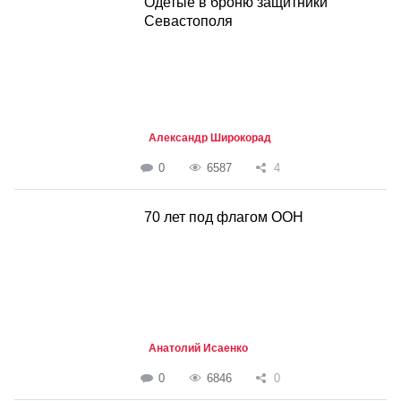
Одетые в броню защитники
Севастополя
Александр Широкорад
0
6587
4
70 лет под флагом ООН
Анатолий Исаенко
0
6846
0