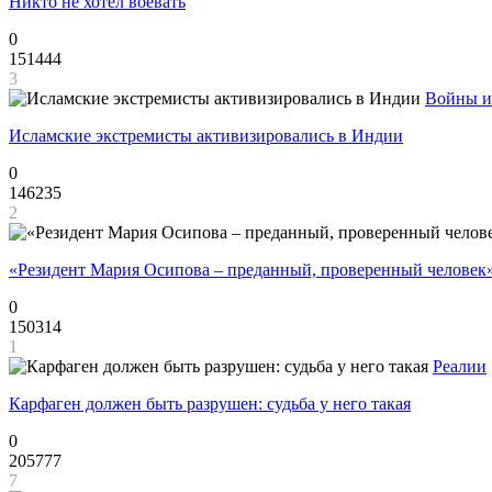
Никто не хотел воевать
0
151444
3
Войны и
Исламские экстремисты активизировались в Индии
0
146235
2
«Резидент Мария Осипова – преданный, проверенный человек
0
150314
1
Реалии
Карфаген должен быть разрушен: судьба у него такая
0
205777
7