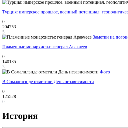
Турция: имперское прошлое, военный потенциал, геополитиче
0
204753
5
Заметки на погон
Пламенные монархисты: генерал Аракчеев
0
140135
3
Фото
В Сомалилэнде отметили День независимости
0
125528
0
История