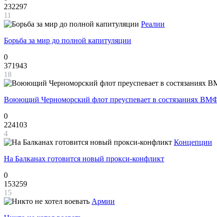
232297
11
Реалии
Борьба за мир до полной капитуляции
0
371943
18
Воюющий Черноморский флот преуспевает в состязаниях ВМФ
0
224103
4
Концепции
На Балканах готовится новый прокси-конфликт
0
153259
15
Армии