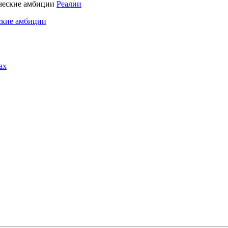
Реалии
ские амбиции
ах