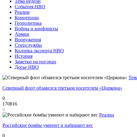
Тема недели
События НВО
Реалии
Концепции
Геополитика
Войны и конфликты
Армии
Вооружения
Спецслужбы
Колонка эксперта НВО
История
Заметки на погонах
Досье НВО
Тем
Северный флот обзавелся третьим носителем «Циркона»
0
170816
8
Реалии
Российские бомбы умнеют и набирают вес
0