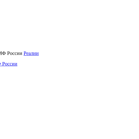
Реалии
 России