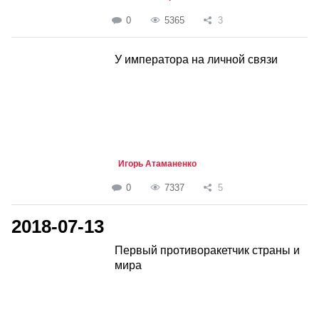
0
5365
3
У императора на личной связи
Игорь Атаманенко
0
7337
5
2018-07-13
Первый противоракетчик страны и
мира