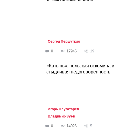
Сергей Першуткин
0
17945
19
«Катынь»: польская оскомина и
стыдливая недоговоренность
Игорь Плугатарёв
Владимир Зуев
0
14023
5