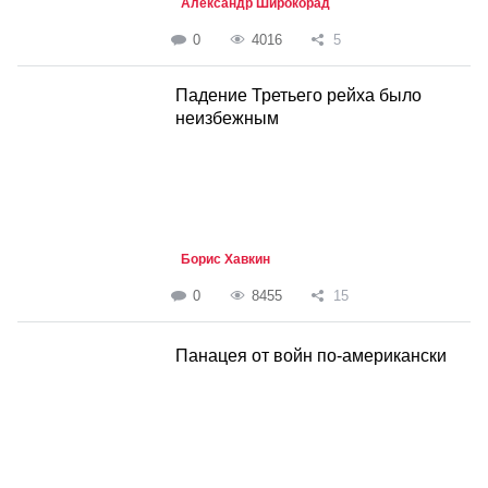
Александр Широкорад
0
4016
5
Падение Третьего рейха было
неизбежным
Борис Хавкин
0
8455
15
Панацея от войн по-американски