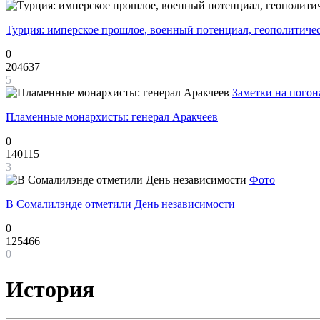
Турция: имперское прошлое, военный потенциал, геополитиче
0
204637
5
Заметки на погон
Пламенные монархисты: генерал Аракчеев
0
140115
3
Фото
В Сомалилэнде отметили День независимости
0
125466
0
История