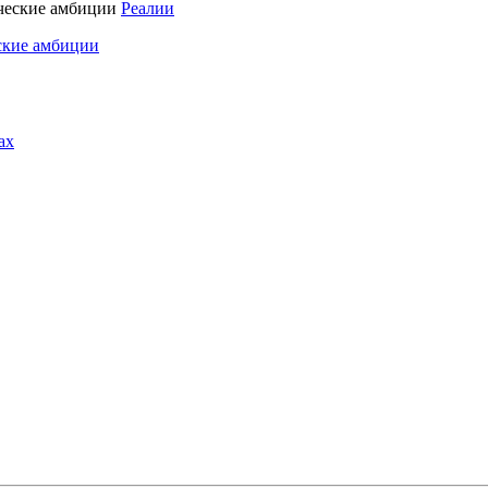
Реалии
ские амбиции
ах