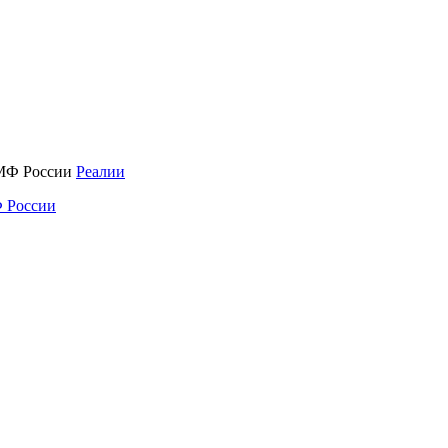
Реалии
 России