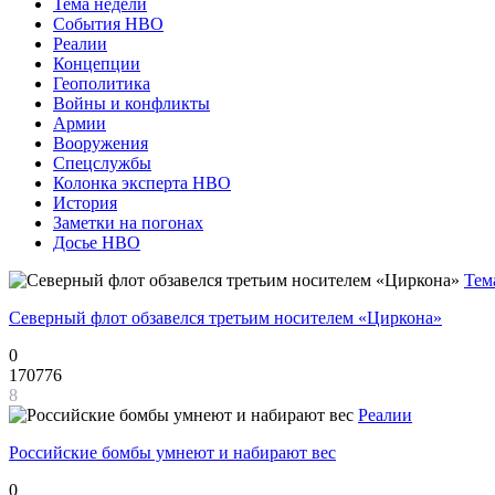
Тема недели
События НВО
Реалии
Концепции
Геополитика
Войны и конфликты
Армии
Вооружения
Спецслужбы
Колонка эксперта НВО
История
Заметки на погонах
Досье НВО
Тем
Северный флот обзавелся третьим носителем «Циркона»
0
170776
8
Реалии
Российские бомбы умнеют и набирают вес
0