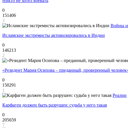
Никто не хотел воевать
0
151406
3
Войны и
Исламские экстремисты активизировались в Индии
0
146213
2
«Резидент Мария Осипова – преданный, проверенный человек
0
150291
1
Реалии
Карфаген должен быть разрушен: судьба у него такая
0
205659
7