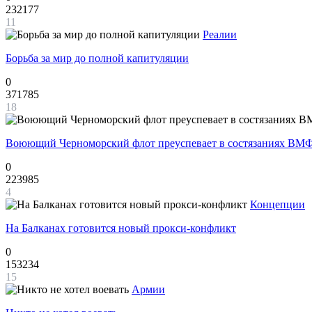
232177
11
Реалии
Борьба за мир до полной капитуляции
0
371785
18
Воюющий Черноморский флот преуспевает в состязаниях ВМФ
0
223985
4
Концепции
На Балканах готовится новый прокси-конфликт
0
153234
15
Армии