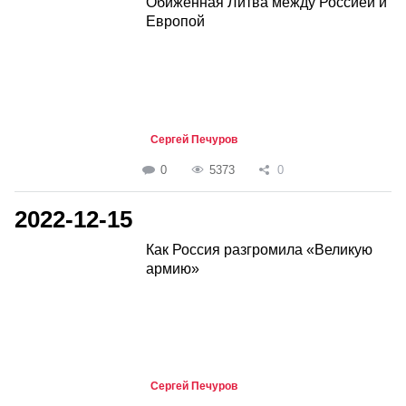
Обиженная Литва между Россией и
Европой
Сергей Печуров
0
5373
0
2022-12-15
Как Россия разгромила «Великую
армию»
Сергей Печуров