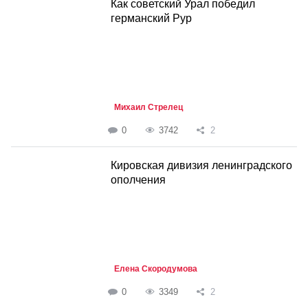
Как советский Урал победил
германский Рур
Михаил Стрелец
0
3742
2
Кировская дивизия ленинградского
ополчения
Елена Скородумова
0
3349
2