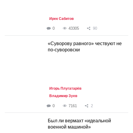
Ирек Сабитов
0
43305
90
«Суворову равного» чествуют не
по-суворовски
Игорь Плугатарёв
Владимир Зуев
0
7161
2
Был ли вермахт «идеальной
военной машиной»