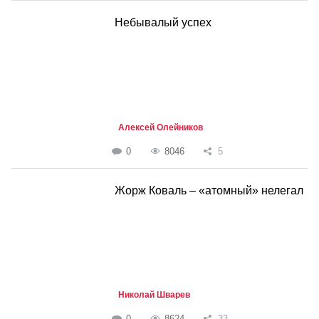
Небывалый успех
Алексей Олейников
0
8046
5
Жорж Коваль – «атомный» нелегал
Николай Шварев
0
8624
33