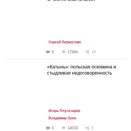
Сергей Першуткин
0
17944
19
«Катынь»: польская оскомина и
стыдливая недоговоренность
Игорь Плугатарёв
Владимир Зуев
0
14019
5