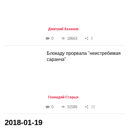
Дмитрий Хазанов
0
18663
8
Блокаду прорвала "неистребимая
саранча"
Геннадий Старых
0
31589
29
2018-01-19