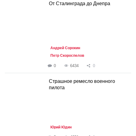
От Сталинграда до Днепра
Андрей Сорокин
Петр Скороспелов
0
6434
0
Страшное ремесло военного
пилота
Юрий Юдин