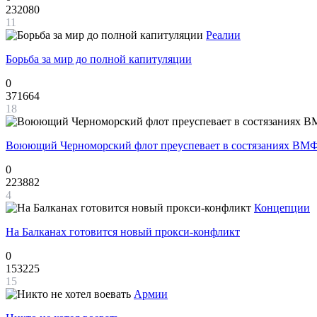
232080
11
Реалии
Борьба за мир до полной капитуляции
0
371664
18
Воюющий Черноморский флот преуспевает в состязаниях ВМФ
0
223882
4
Концепции
На Балканах готовится новый прокси-конфликт
0
153225
15
Армии