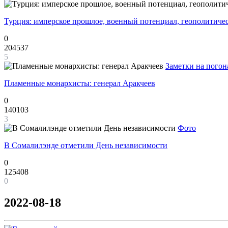
Турция: имперское прошлое, военный потенциал, геополитиче
0
204537
5
Заметки на погон
Пламенные монархисты: генерал Аракчеев
0
140103
3
Фото
В Сомалилэнде отметили День независимости
0
125408
0
2022-08-18