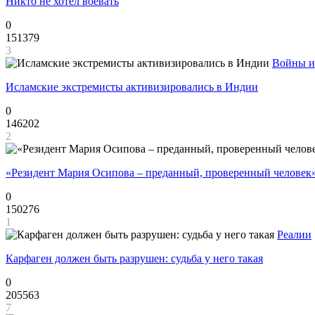
Никто не хотел воевать
0
151379
3
Войны и
Исламские экстремисты активизировались в Индии
0
146202
2
«Резидент Мария Осипова – преданный, проверенный человек
0
150276
1
Реалии
Карфаген должен быть разрушен: судьба у него такая
0
205563
7