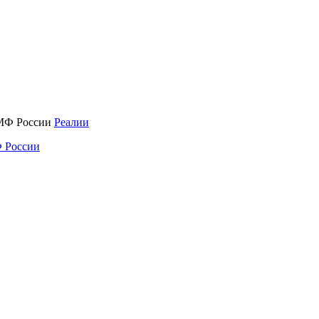
Реалии
 России