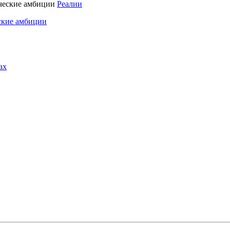
Реалии
ские амбиции
ах