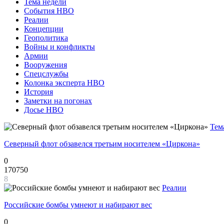
Тема недели
События НВО
Реалии
Концепции
Геополитика
Войны и конфликты
Армии
Вооружения
Спецслужбы
Колонка эксперта НВО
История
Заметки на погонах
Досье НВО
Тем
Северный флот обзавелся третьим носителем «Циркона»
0
170750
8
Реалии
Российские бомбы умнеют и набирают вес
0