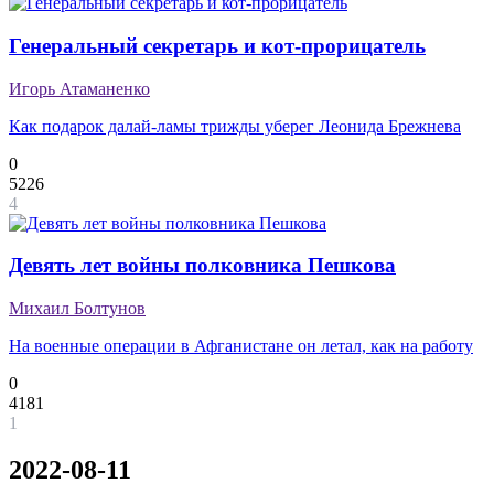
Генеральный секретарь и кот-прорицатель
Игорь Атаманенко
Как подарок далай-ламы трижды уберег Леонида Брежнева
0
5226
4
Девять лет войны полковника Пешкова
Михаил Болтунов
На военные операции в Афганистане он летал, как на работу
0
4181
1
2022-08-11