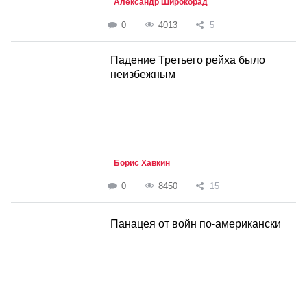
Александр Широкорад
0
4013
5
Падение Третьего рейха было
неизбежным
Борис Хавкин
0
8450
15
Панацея от войн по-американски