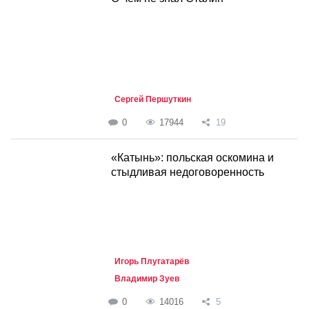
Сергей Першуткин
0
17944
19
«Катынь»: польская оскомина и
стыдливая недоговоренность
Игорь Плугатарёв
Владимир Зуев
0
14016
5