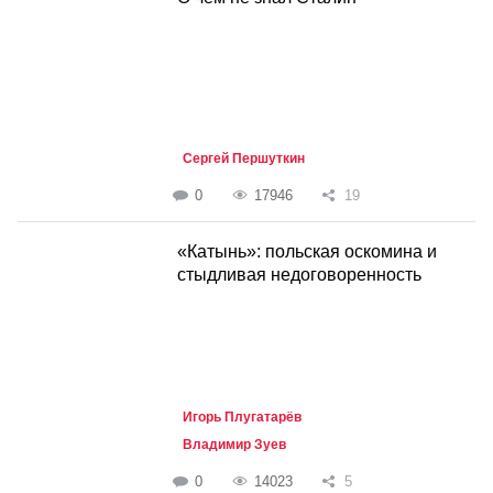
Сергей Першуткин
0
17946
19
«Катынь»: польская оскомина и
стыдливая недоговоренность
Игорь Плугатарёв
Владимир Зуев
0
14023
5