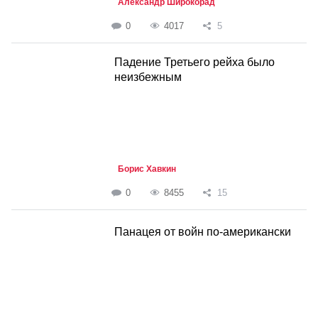
Александр Широкорад
0
4017
5
Падение Третьего рейха было
неизбежным
Борис Хавкин
0
8455
15
Панацея от войн по-американски