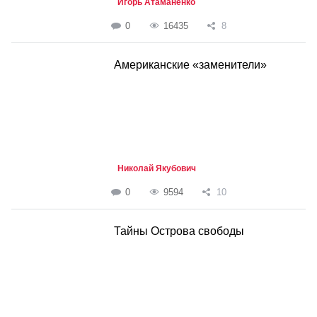
Игорь Атаманенко
0
16435
8
Американские «заменители»
Николай Якубович
0
9594
10
Тайны Острова свободы