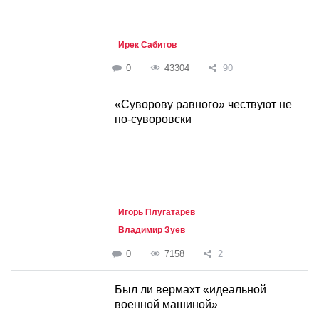
Ирек Сабитов
0
43304
90
«Суворову равного» чествуют не
по-суворовски
Игорь Плугатарёв
Владимир Зуев
0
7158
2
Был ли вермахт «идеальной
военной машиной»