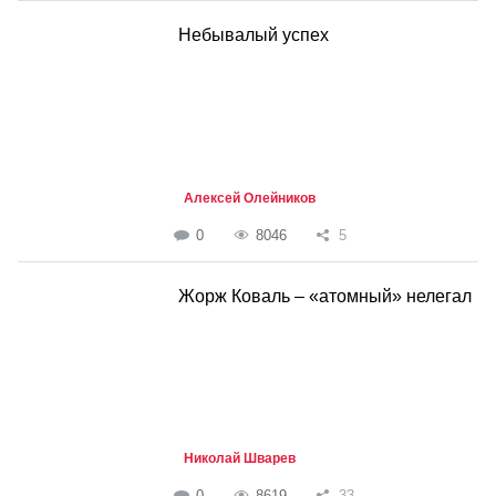
Небывалый успех
Алексей Олейников
0
8046
5
Жорж Коваль – «атомный» нелегал
Николай Шварев
0
8619
33