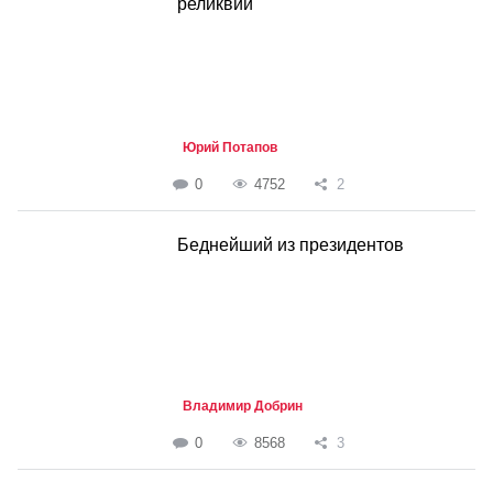
реликвии
Юрий Потапов
0
4752
2
Беднейший из президентов
Владимир Добрин
0
8568
3