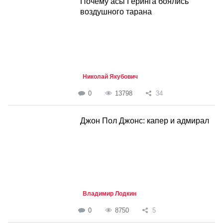
Почему асы Геринга боялись
воздушного тарана
Николай Якубович
0
13798
34
Джон Пол Джонс: капер и адмирал
Владимир Лодкин
0
8750
5