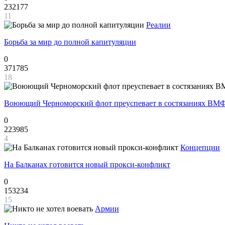
232177
11
Реалии
Борьба за мир до полной капитуляции
0
371785
18
Воюющий Черноморский флот преуспевает в состязаниях ВМФ
0
223985
4
Концепции
На Балканах готовится новый прокси-конфликт
0
153234
15
Армии