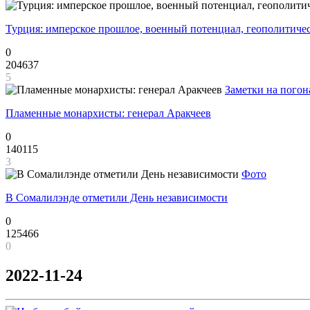
Турция: имперское прошлое, военный потенциал, геополитиче
0
204637
5
Заметки на погон
Пламенные монархисты: генерал Аракчеев
0
140115
3
Фото
В Сомалилэнде отметили День независимости
0
125466
0
2022-11-24