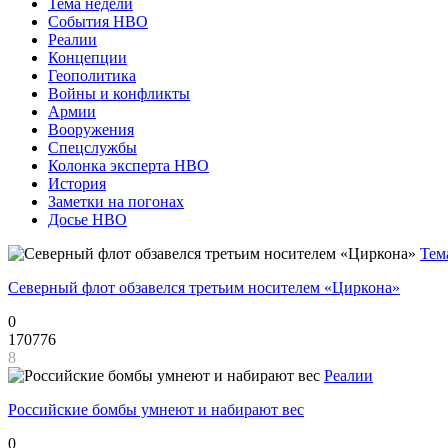
Тема недели
События НВО
Реалии
Концепции
Геополитика
Войны и конфликты
Армии
Вооружения
Спецслужбы
Колонка эксперта НВО
История
Заметки на погонах
Досье НВО
Тем
Северный флот обзавелся третьим носителем «Циркона»
0
170776
8
Реалии
Российские бомбы умнеют и набирают вес
0