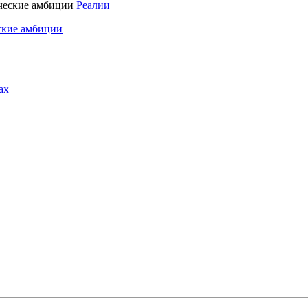
Реалии
ские амбиции
ах