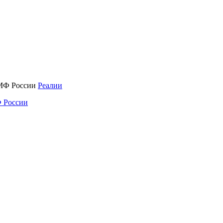
Реалии
 России