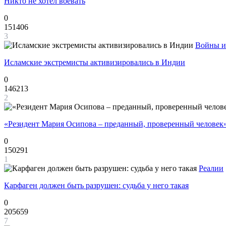
Никто не хотел воевать
0
151406
3
Войны и
Исламские экстремисты активизировались в Индии
0
146213
2
«Резидент Мария Осипова – преданный, проверенный человек
0
150291
1
Реалии
Карфаген должен быть разрушен: судьба у него такая
0
205659
7