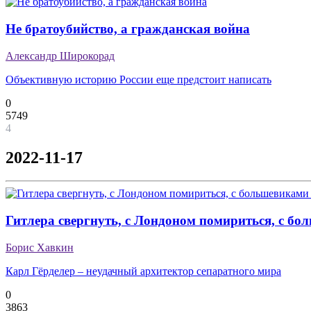
Не братоубийство, а гражданская война
Александр Широкорад
Объективную историю России еще предстоит написать
0
5749
4
2022-11-17
Гитлера свергнуть, с Лондоном помириться, с бо
Борис Хавкин
Карл Гёрделер – неудачный архитектор сепаратного мира
0
3863