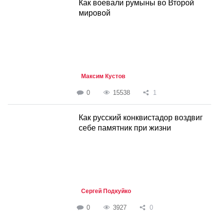
Как воевали румыны во Второй
мировой
Максим Кустов
0
15538
1
Как русский конквистадор воздвиг
себе памятник при жизни
Сергей Подкуйко
0
3927
0