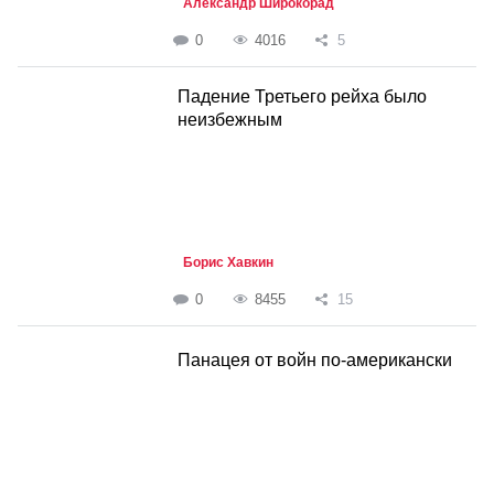
Александр Широкорад
0
4016
5
Падение Третьего рейха было
неизбежным
Борис Хавкин
0
8455
15
Панацея от войн по-американски