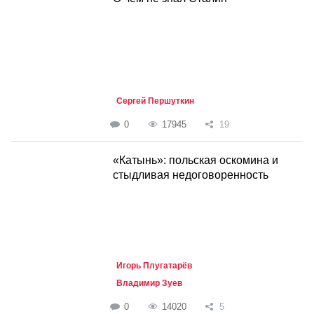
Сергей Першуткин
0
17945
19
«Катынь»: польская оскомина и
стыдливая недоговоренность
Игорь Плугатарёв
Владимир Зуев
0
14020
5