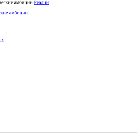
Реалии
ские амбиции
ах