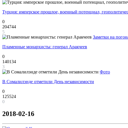
Турция: имперское прошлое, военный потенциал, геополитиче
0
204744
5
Заметки на погон
Пламенные монархисты: генерал Аракчеев
0
140134
3
Фото
В Сомалилэнде отметили День независимости
0
125524
0
2018-02-16