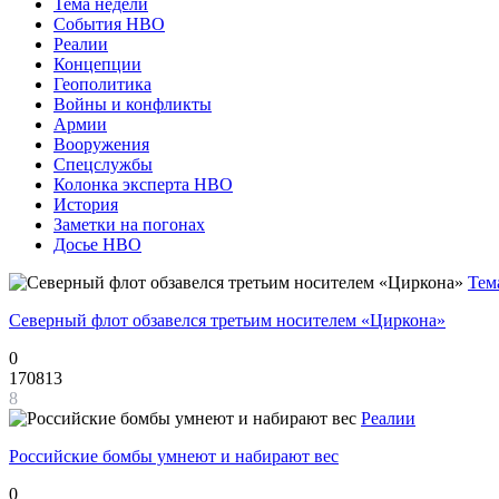
Тема недели
События НВО
Реалии
Концепции
Геополитика
Войны и конфликты
Армии
Вооружения
Спецслужбы
Колонка эксперта НВО
История
Заметки на погонах
Досье НВО
Тем
Северный флот обзавелся третьим носителем «Циркона»
0
170813
8
Реалии
Российские бомбы умнеют и набирают вес
0