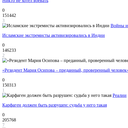
Никто не хотел воевать
0
151442
3
Войны и
Исламские экстремисты активизировались в Индии
0
146233
2
«Резидент Мария Осипова – преданный, проверенный человек
0
150313
1
Реалии
Карфаген должен быть разрушен: судьба у него такая
0
205768
7