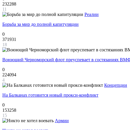
232288
11
Реалии
Борьба за мир до полной капитуляции
0
371931
18
Воюющий Черноморский флот преуспевает в состязаниях ВМФ
0
224094
4
Концепции
На Балканах готовится новый прокси-конфликт
0
153258
15
Армии