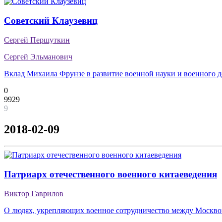
Советский Клаузевиц
Сергей Першуткин
Сергей Эльманович
Вклад Михаила Фрунзе в развитие военной науки и военного д
0
9929
9
2018-02-09
Патриарх отечественного военного китаеведения
Виктор Гаврилов
О людях, укрепляющих военное сотрудничество между Москв