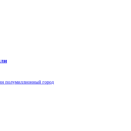
мли
дин полумиллионный город