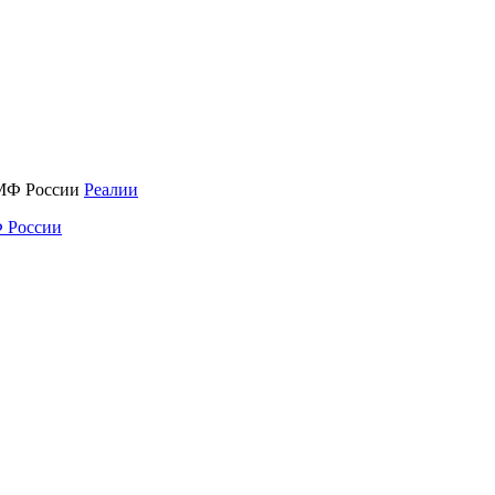
Реалии
 России