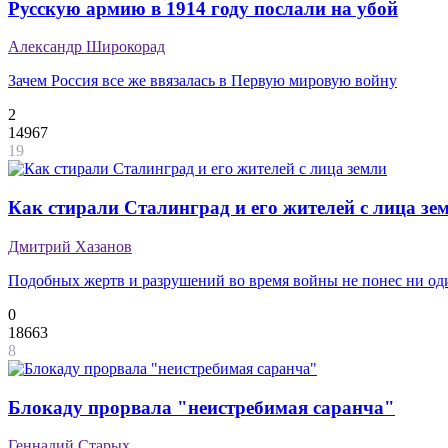
Русскую армию в 1914 году послали на убой
Александр Широкорад
Зачем Россия все же ввязалась в Первую мировую войну
2
14967
19
Как стирали Сталинград и его жителей с лица зе
Дмитрий Хазанов
Подобных жертв и разрушений во время войны не понес ни о
0
18663
8
Блокаду прорвала "неистребимая саранча"
Геннадий Старых