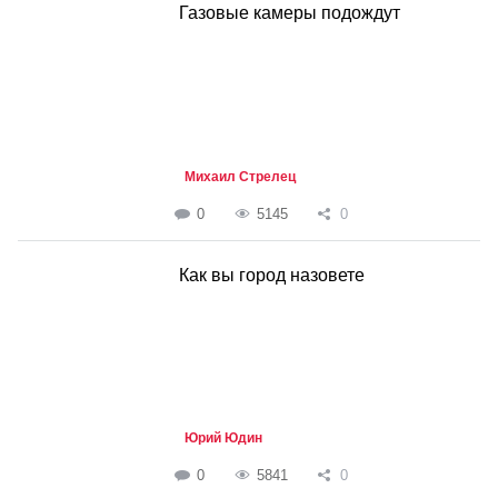
Газовые камеры подождут
Михаил Стрелец
0
5145
0
Как вы город назовете
Юрий Юдин
0
5841
0