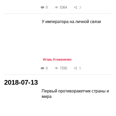
0
5364
3
У императора на личной связи
Игорь Атаманенко
0
7335
5
2018-07-13
Первый противоракетчик страны и
мира