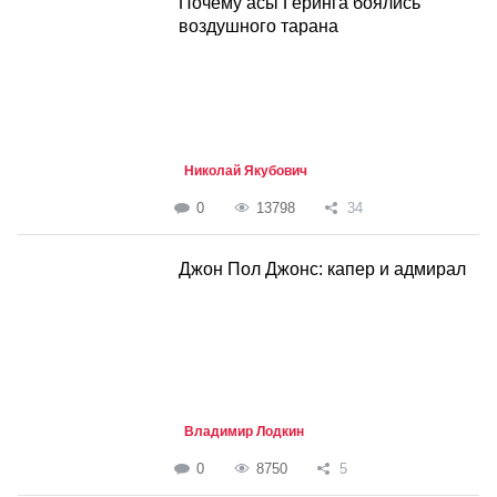
Почему асы Геринга боялись
воздушного тарана
Николай Якубович
0
13798
34
Джон Пол Джонс: капер и адмирал
Владимир Лодкин
0
8750
5