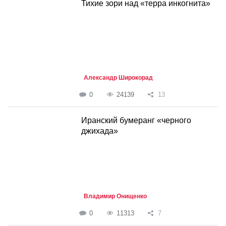
Тихие зори над «терра инкогнита»
Александр Широкорад
0
24139
13
Иранский бумеранг «черного
джихада»
Владимир Онищенко
0
11313
7