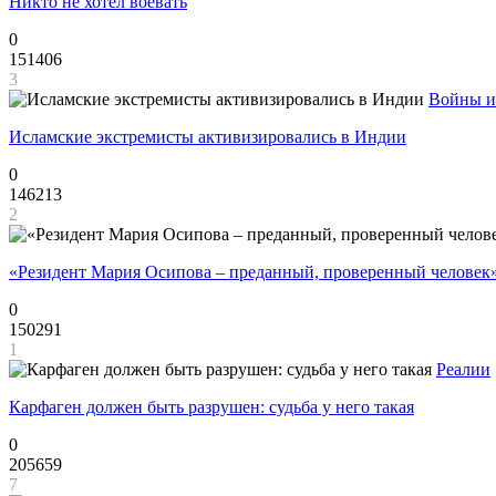
Никто не хотел воевать
0
151406
3
Войны и
Исламские экстремисты активизировались в Индии
0
146213
2
«Резидент Мария Осипова – преданный, проверенный человек
0
150291
1
Реалии
Карфаген должен быть разрушен: судьба у него такая
0
205659
7