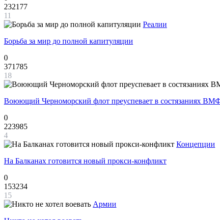
232177
11
Реалии
Борьба за мир до полной капитуляции
0
371785
18
Воюющий Черноморский флот преуспевает в состязаниях ВМФ
0
223985
4
Концепции
На Балканах готовится новый прокси-конфликт
0
153234
15
Армии