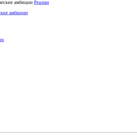
Реалии
ские амбиции
ах