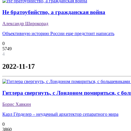
Не братоубийство, а гражданская война
Александр Широкорад
Объективную историю России еще предстоит написать
0
5749
4
2022-11-17
Гитлера свергнуть, с Лондоном помириться, с бо
Борис Хавкин
Карл Гёрделер – неудачный архитектор сепаратного мира
0
3860