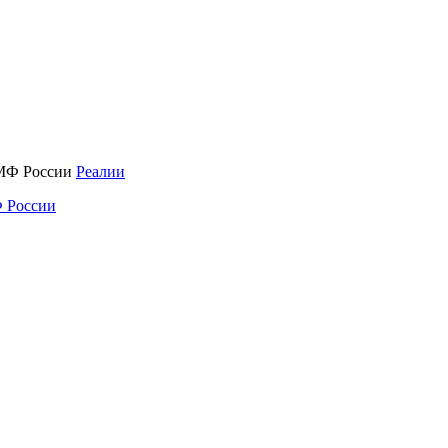
Реалии
 России