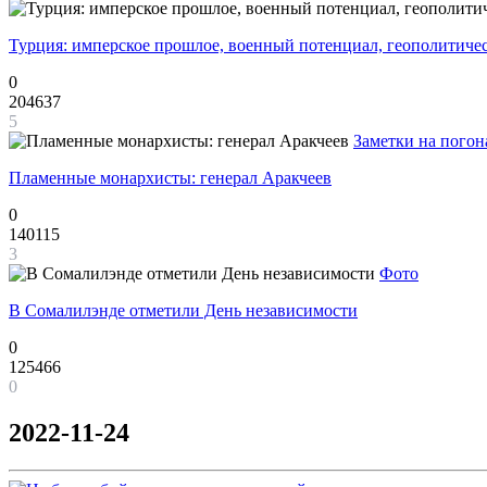
Турция: имперское прошлое, военный потенциал, геополитиче
0
204637
5
Заметки на погон
Пламенные монархисты: генерал Аракчеев
0
140115
3
Фото
В Сомалилэнде отметили День независимости
0
125466
0
2022-11-24