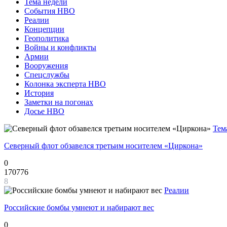
Тема недели
События НВО
Реалии
Концепции
Геополитика
Войны и конфликты
Армии
Вооружения
Спецслужбы
Колонка эксперта НВО
История
Заметки на погонах
Досье НВО
Тем
Северный флот обзавелся третьим носителем «Циркона»
0
170776
8
Реалии
Российские бомбы умнеют и набирают вес
0