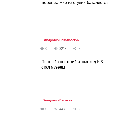
Борец за мир из студии баталистов
Владимир Соколовский
0
3213
3
Первый советский атомоход К-3
стал музеем
Владимир Пасякин
0
4436
2