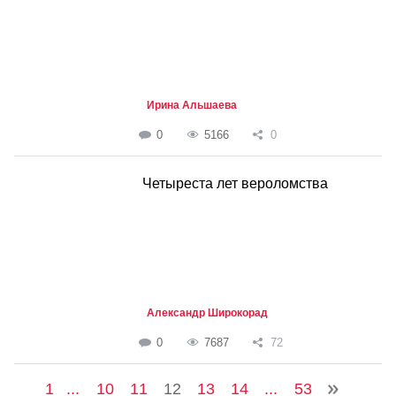
Ирина Альшаева
0
5166
0
Четыреста лет вероломства
Александр Широкорад
0
7687
72
1
...
10
11
12
13
14
...
53