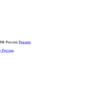
Реалии
 России