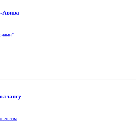
ь-Авива
рчами"
коллапсу
авенства