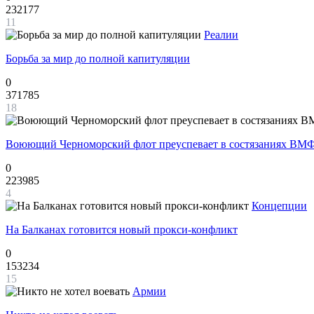
232177
11
Реалии
Борьба за мир до полной капитуляции
0
371785
18
Воюющий Черноморский флот преуспевает в состязаниях ВМФ
0
223985
4
Концепции
На Балканах готовится новый прокси-конфликт
0
153234
15
Армии