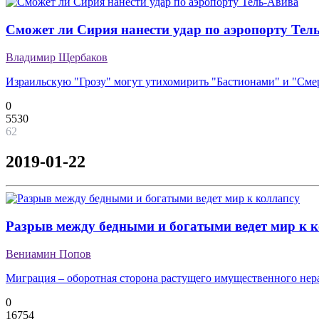
Сможет ли Сирия нанести удар по аэропорту Тел
Владимир Щербаков
Израильскую "Грозу" могут утихомирить "Бастионами" и "Сме
0
5530
62
2019-01-22
Разрыв между бедными и богатыми ведет мир к 
Вениамин Попов
Миграция – оборотная сторона растущего имущественного нер
0
16754