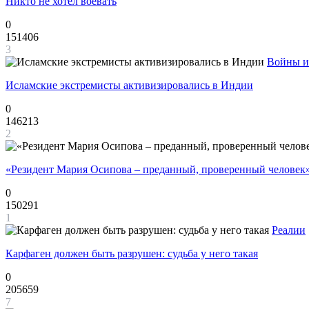
Никто не хотел воевать
0
151406
3
Войны и
Исламские экстремисты активизировались в Индии
0
146213
2
«Резидент Мария Осипова – преданный, проверенный человек
0
150291
1
Реалии
Карфаген должен быть разрушен: судьба у него такая
0
205659
7