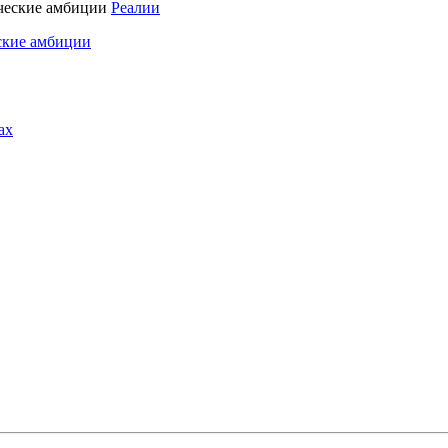
Реалии
ские амбиции
ах