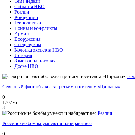
Тема недели
События НВО
Реалии
Концепции
Геополитика
Войны и конфликты
Армии
Вооружения
Спецслужбы
Колонка эксперта НВО
История
Заметки на погонах
Досье НВО
Тем
Северный флот обзавелся третьим носителем «Циркона»
0
170776
8
Реалии
Российские бомбы умнеют и набирают вес
0