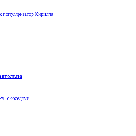
ак популяризатор Кирилла
оятельно
РФ с соседями