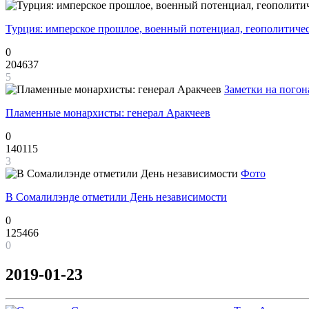
Турция: имперское прошлое, военный потенциал, геополитиче
0
204637
5
Заметки на погон
Пламенные монархисты: генерал Аракчеев
0
140115
3
Фото
В Сомалилэнде отметили День независимости
0
125466
0
2019-01-23