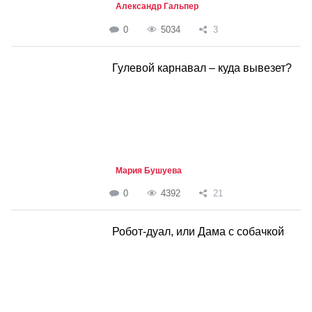
Александр Гальпер
0
5034
3
Гулевой карнавал – куда вывезет?
Мария Бушуева
0
4392
21
Робот-дуал, или Дама с собачкой