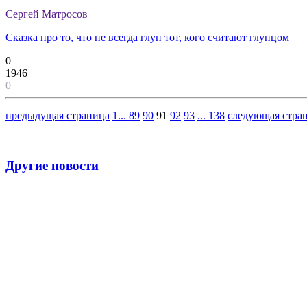
Сергей Матросов
Сказка про то, что не всегда глуп тот, кого считают глупцом
0
1946
0
предыдущая страница
1
...
89
90
91
92
93
...
138
следующая стра
Другие новости