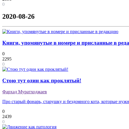
0
2020-08-26
Книги, упомянутые в номере и присланные в ре
0
2295
0
Стою тут один как проклятый!
Фархад Муратходжаев
Про старый фонарь, старушку и бездомного кота, которые нуж
0
2439
0