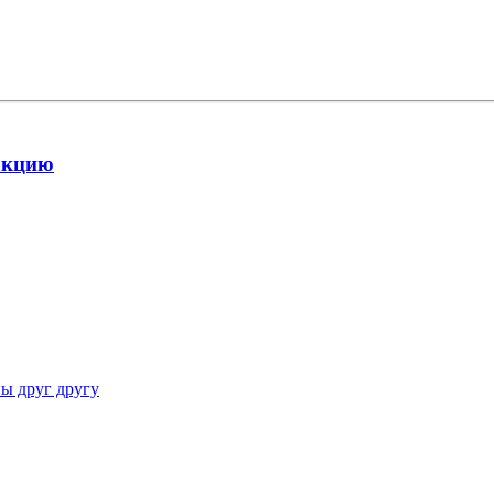
дакцию
ны друг другу