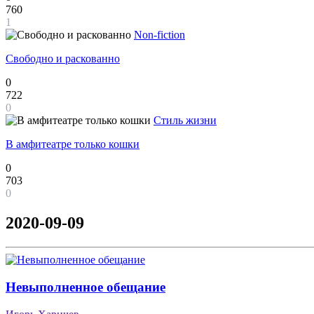
760
1
Non-fiction
Свободно и раскованно
0
722
0
Стиль жизни
В амфитеатре только кошки
0
703
0
2020-09-09
Невыполненное обещание