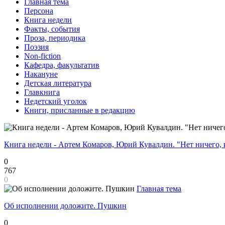
Главная тема
Персона
Книга недели
Факты, события
Проза, периодика
Поэзия
Non-fiction
Кафедра, факультатив
Накануне
Детская литература
Главкнига
Недетский уголок
Книги, присланные в редакцию
Книга недели - Артем Комаров, Юрий Кувалдин. "Нет ничего, 
0
767
0
Главная тема
Об исполнении доложите. Пушкин
0