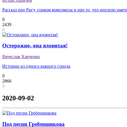
Игорь Харичев
Рассказ про Ригу, горком комсомола и про то, что неплохо имет
0
2439
0
Осторожно, она ядовитая!
Вячеслав Харченко
Истории из одного южного города
0
2866
0
2020-09-02
Под песни Гребенщикова