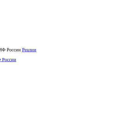
Реалии
 России