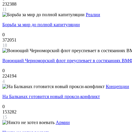
232388
11
Реалии
Борьба за мир до полной капитуляции
0
372051
18
Воюющий Черноморский флот преуспевает в состязаниях ВМФ
0
224194
4
Концепции
На Балканах готовится новый прокси-конфликт
0
153282
15
Армии