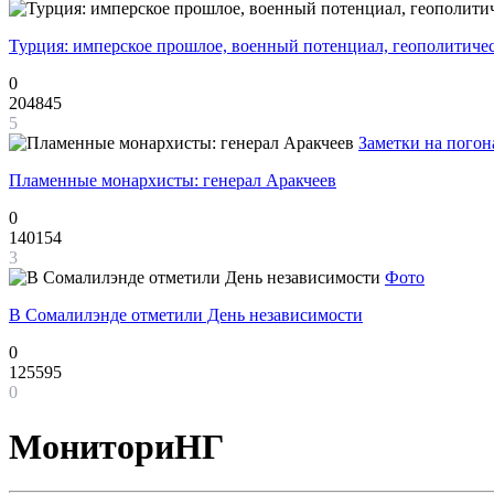
Турция: имперское прошлое, военный потенциал, геополитиче
0
204845
5
Заметки на погон
Пламенные монархисты: генерал Аракчеев
0
140154
3
Фото
В Сомалилэнде отметили День независимости
0
125595
0
МониториНГ