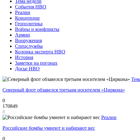
Тема недели
События НВО
Реалии
Концепции
Геополитика
Войны и конфликты
Армии
Вооружения
Спецслужбы
Колонка эксперта НВО
История
Заметки на погонах
Досье НВО
Тем
Северный флот обзавелся третьим носителем «Циркона»
0
170849
8
Реалии
Российские бомбы умнеют и набирают вес
0