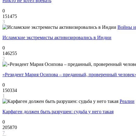
Никто не хотел воевать
0
151475
3
Войны и
Исламские экстремисты активизировались в Индии
0
146255
2
«Резидент Мария Осипова – преданный, проверенный человек
0
150334
1
Реалии
Карфаген должен быть разрушен: судьба у него такая
0
205870
7