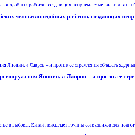
йских человекоподобных роботов, создающих непр
ревооружения Японии, а Лавров – и против ее ст