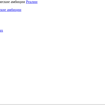
Реалии
ские амбиции
ах