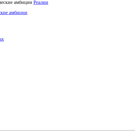
Реалии
ские амбиции
ах