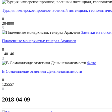
Турция: имперское прошлое, военный потенциал, геополитиче
0
204800
5
Заметки на погон
Пламенные монархисты: генерал Аракчеев
0
140146
3
Фото
В Сомалилэнде отметили День независимости
0
125557
0
2018-04-09