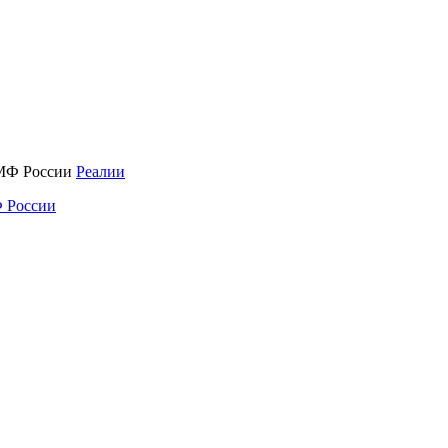
Реалии
 России