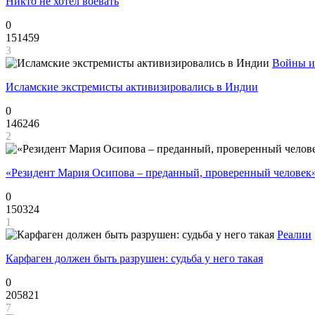
Никто не хотел воевать
0
151459
3
Войны и
Исламские экстремисты активизировались в Индии
0
146246
2
«Резидент Мария Осипова – преданный, проверенный человек
0
150324
1
Реалии
Карфаген должен быть разрушен: судьба у него такая
0
205821
7