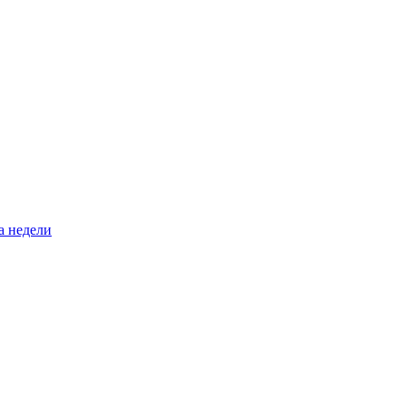
а недели