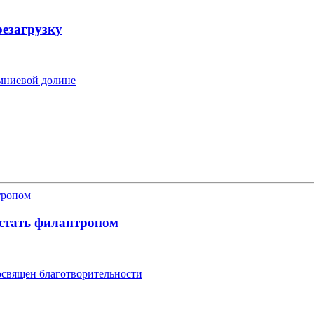
езагрузку
мниевой долине
стать филантропом
освящен благотворительности