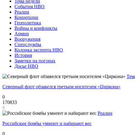
Тема недели
События НВО
Реалии
Концепции
Геополитика
Войны и конфликты
Армии
Вооружения
Спецслужбы
Колонка эксперта НВО
История
Заметки на погонах
Досье НВО
Тем
Северный флот обзавелся третьим носителем «Циркона»
0
170833
8
Реалии
Российские бомбы умнеют и набирают вес
0