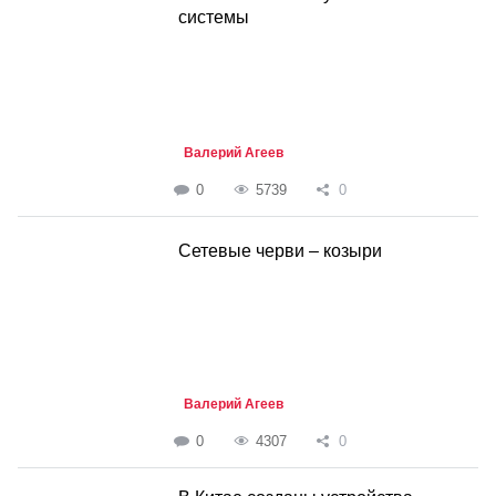
системы
Валерий Агеев
0
5739
0
Сетевые черви – козыри
Валерий Агеев
0
4307
0