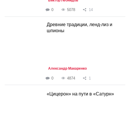
Виктор Леонидов
0
5078
14
Древние традиции, ленд-лиз и
шпионы
Александр Макаренко
0
4874
1
«Цицерон» на пути в «Сатурн»