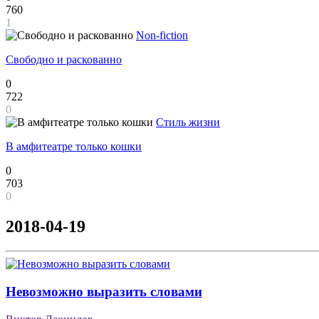
760
1
Non-fiction
Свободно и раскованно
0
722
0
Стиль жизни
В амфитеатре только кошки
0
703
0
2018-04-19
Невозможно выразить словами