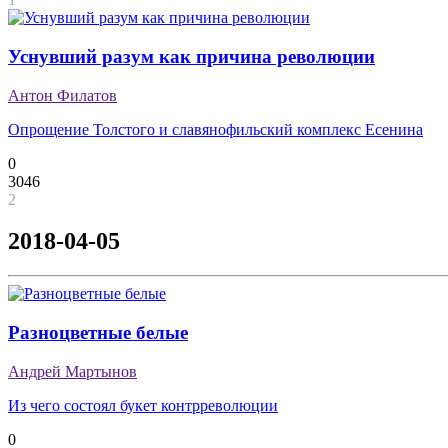
Уснувший разум как причина революции
Антон Филатов
Опрощение Толстого и славянофильский комплекс Есенина
0
3046
2
2018-04-05
Разноцветные белые
Андрей Мартынов
Из чего состоял букет контрреволюции
0