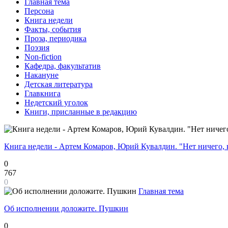
Главная тема
Персона
Книга недели
Факты, события
Проза, периодика
Поэзия
Non-fiction
Кафедра, факультатив
Накануне
Детская литература
Главкнига
Недетский уголок
Книги, присланные в редакцию
Книга недели - Артем Комаров, Юрий Кувалдин. "Нет ничего, 
0
767
0
Главная тема
Об исполнении доложите. Пушкин
0