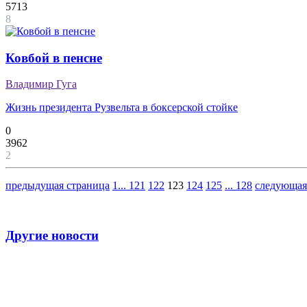
5713
8
Ковбой в пенсне
Владимир Гуга
Жизнь президента Рузвельта в боксерской стойке
0
3962
2
предыдущая страница
1
...
121
122
123
124
125
...
128
следующая
Другие новости