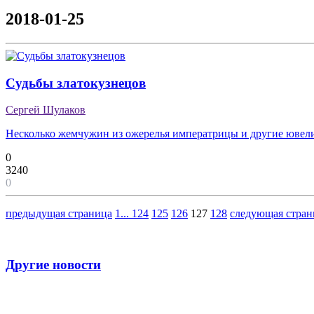
2018-01-25
Судьбы златокузнецов
Сергей Шулаков
Несколько жемчужин из ожерелья императрицы и другие ювел
0
3240
0
предыдущая страница
1
...
124
125
126
127
128
следующая стран
Другие новости