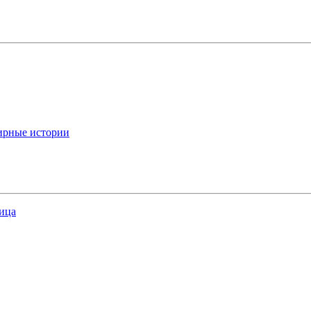
ирные истории
ица