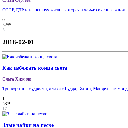
Слава Сергеев
СССР, ГДР и нынешняя жизнь, которая в чем-то очень важном с
0
3255
3
2018-02-01
Как избежать конца света
Ольга Хижняк
Три корзины мудрости, а также Будда, Бунин, Мандельштам и 
1
5379
17
Злые чайки на песке