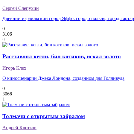
Сергей Слепухин
Древний израильский город Яффо: город-спальня, город-тартар
0
3106
0
Расставлял кегли, бил котиков, искал золото
Игорь Клех
О киносценарии Джека Лондона, созданном для Голливуда
0
3066
1
Толмачи с открытым забралом
Андрей Кротков