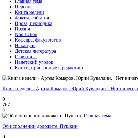
Главная тема
Персона
Книга недели
Факты, события
Проза, периодика
Поэзия
Non-fiction
Кафедра, факультатив
Накануне
Детская литература
Главкнига
Недетский уголок
Книги, присланные в редакцию
Книга недели - Артем Комаров, Юрий Кувалдин. "Нет ничего, 
0
767
0
Главная тема
Об исполнении доложите. Пушкин
0